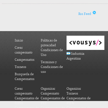
Rss Feed
Inicio
Políticas de
privacidad
Crear
Condiciones de
campeonato
Industria
Uso
Argentina
Campeonatos
Terminos y
Torneos
Condiciones de
uso
Busqueda de
Campeonatos
Crear
Organizar
Organizar
campeonato
Campeonato
Torneos
Campeonatos de
Campeonatos de
Campeonatos de
futbol
PES
FIFA
Campeonatos de
Campeonatos de
Campeonatos de